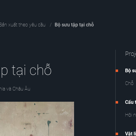
Sản xuất theo yêu cầu
Bộ sưu tập tại chỗ
Proj
p tại chỗ
Bộ s
Chỗ
hia và Châu Âu
Cấu 
Hội 
Vật l