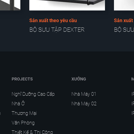
Sản xuất theo yêu cầu
Sản xuất
BỘ SƯU TẬP DEXTER
BỘ SƯU
PROJECTS
XƯỞNG
Nghỉ Dưỡng Cao Cấp
Nhà Máy 01
Nhà Ở
Nhà Máy 02
I
u
Thương Mại
I
Văn Phòng
Thiết Kế & Thi Công