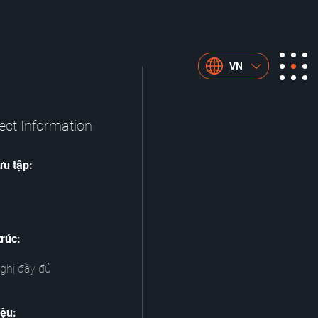
VN
ect Information
ưu tập:
trúc:
nghị đầy đủ
iệu: