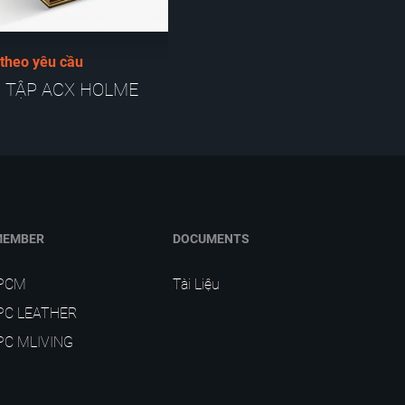
 theo yêu cầu
Sản xuất theo yêu cầu
 TẬP ACX HOLME
BỘ SƯU TẬP ĐƯỜNG PHỐ
MEMBER
DOCUMENTS
IPCM
Tài Liệu
PC LEATHER
PC MLIVING