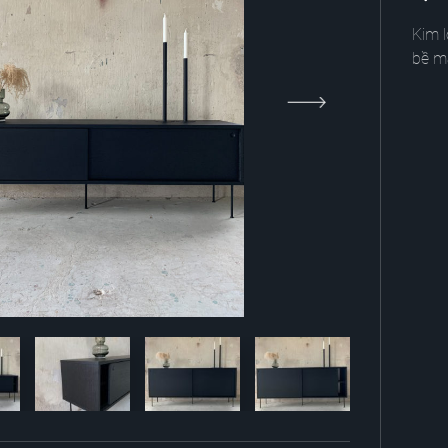
Kim 
bề m