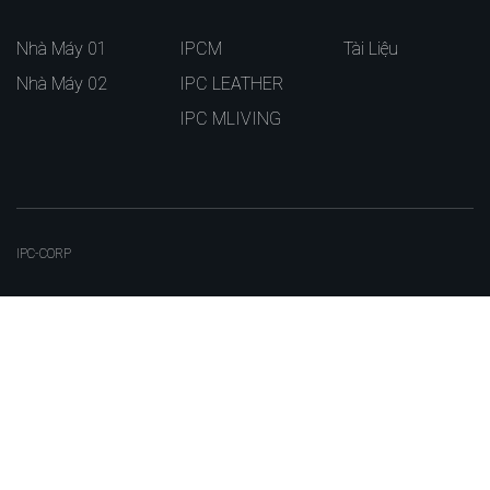
Nhà Máy 01
IPCM
Tài Liệu
Nhà Máy 02
IPC LEATHER
IPC MLIVING
IPC-CORP